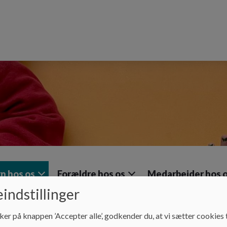
n hos os
Forældre hos os
Medarbejder hos 
indstillinger
ker på knappen ’Accepter alle’, godkender du, at vi sætter cookies t
Barn hos os
Mad og måltider