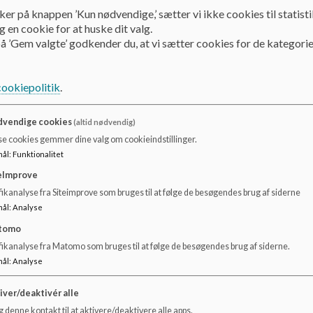
ker på knappen ’Kun nødvendige,’ sætter vi ikke cookies til statisti
Mad og måltider
 en cookie for at huske dit valg.
å ’Gem valgte’ godkender du, at vi sætter cookies for de kategorie
I Haven har vi eget køkken. Her står vores dygtige køkkenda
cookiepolitik
.
køkkenet dufter der ofte af hjemmebagt surdejsbrød og go
at de skal smutte forbi for at spørge om dagens menu.
vendige cookies
(altid nødvendig)
Morgenmad: De børn, der møder tidligt, får tilbudt morg
se cookies gemmer dine valg om cookieindstillinger.
Formiddagsmad: Ved morgensamlingen får vuggestuebørnen
mål
:
Funktionalitet
Frokost: Vi serverer suppe, fiske-, kød og vegetarretter el
eImprove
Eftermiddagsmad: Alle børn får tilbudt frugt om eftermid
ikanalyse fra Siteimprove som bruges til at følge de besøgendes brug af siderne
Måltidet ses som en vigtig del af Havens pædagogiske arbe
mål
:
Analyse
måltidet: Vi taler med børnene om maden, hjælper dem med
tomo
praktiske opgaver, som fx selv at sætte sin kop på vognen 
fikanalyse fra Matomo som bruges til at følge de besøgendes brug af siderne.
mål
:
Analyse
Vi følger Sundhedsstyrelsens anbefalinger og Københavns
fokus på at bruge færre animalske produkter.
iver/deaktivér alle
Vi tager højde for allergier og andre kosthensyn.
 denne kontakt til at aktivere/deaktivere alle apps.