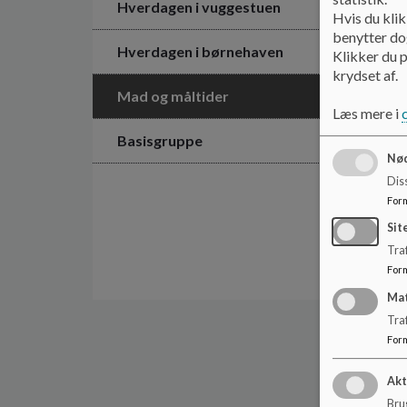
Hverdagen i vuggestuen
Hvis du klik
benytter dog
Hverdagen i børnehaven
Klikker du p
krydset af.
Mad og måltider
Læs mere i
Basisgruppe
Nød
Dis
For
Sit
Traf
For
Ma
Tra
For
Akt
Brug