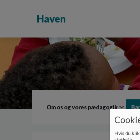
G
å
Haven
t
i
l
h
o
v
e
d
i
n
d
h
o
l
Om os og vores pædagogik
Bar
d
e
Cookie
t
Hvis du klik
statistik.