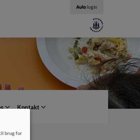
login
os
Kontakt
il brug for