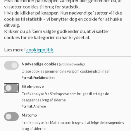
Hvis du klikker på knappen ’Accepter alle’, godkender du, at
o
I tiden op til at vuggestuebørnene skal starte i børnehaven,
vi sætter cookies til brug for statistik.
l
går vi på besøg i børnehaven og møder voksne og børn
Hvis du klikker på knappen ’Kun nødvendige,’ sætter vi ikke
d
dernede. Vi prioriterer også at gå på besøg til spisetid i
cookies til statistik – vi benytter dog en cookie for at huske
e
børnehaven, sådan at vuggestuebørnene sammen med en
dit valg.
t
voksen fra vuggestuen, spiser sammen med de store i
Klikker du på ’Gem valgte’ godkender du, at vi sætter
børnehaven. På den måde er børnehaven velkendt, når barnet
cookies for de kategorier du har krydset af.
starter.
Læs mere i
cookiepolitik
.
Vi anbefaler, at I som forældre er med deres barn i
børnehaven de første to dage. Derudover må I gerne
planlægge tiden omkring starten sådan, at I har mulighed for
Nødvendige cookies
(altid nødvendig)
at give barnet lidt kortere dage.
Disse cookies gemmer dine valg om cookieindstillinger.
Formål
:
Funktionalitet
Overgang fra børnehave til skole
SiteImprove
Hver onsdag og fredag samles de kommende skolebørn i en
Trafikanalyse fra Siteimprove som bruges til at følge de
storegruppe. Her har vi fokus på, at børnene snart skal i
besøgendes brug af siderne
skole. Vi øver os i at sidde, lytte og lege på nye måder, hvor vi
Formål
:
Analyse
især arbejder med børnenes indbyrdes relationer. Det
Matomo
vigtigste er, at børnene prøver at være en del af et socialt
fællesskab, hvor de øver sig sammen.
Trafikanalyse fra Matomo som bruges til at følge de besøgendes
brug af siderne.