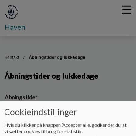
Haven
G
å
Kontakt
Åbningstider og lukkedage
t
i
Åbningstider og lukkedage
l
h
o
v
Åbningstider
e
d
Mandag: 7:00-17:00
Cookieindstillinger
i
n
Tirsdag: 7:00-17:00
Hvis du klikker på knappen ’Accepter alle’, godkender du, at
d
vi sætter cookies til brug for statistik.
Onsdag: 7:00-17:00
h