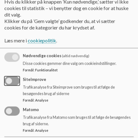
Hvis du klikker på knappen ’Kun nødvendige,’ sætter vi ikke
o
Torsdag: 7:00-17:00
cookies til statistik – vi benytter dog en cookie for at huske
l
dit valg.
d
Fredag: 7:00-16:00
Klikker du på ’Gem valgte’ godkender du, at vi sætter
e
cookies for de kategorier du har krydset af.
t
Læs mere i
cookiepolitik
.
Lukkedage
Nødvendige cookies
(altid nødvendig)
Disse cookies gemmer dine valg om cookieindstillinger.
I 2026 har vi lukket følgende dage:
Formål
:
Funktionalitet
SiteImprove
2. januar 2026
1. maj 2026
Trafikanalyse fra Siteimprove som bruges til at følge de
15. maj 2026
besøgendes brug af siderne
5. juni 2026
Formål
:
Analyse
24. december 2026
Matomo
27-31. december 2026
Trafikanalyse fra Matomo som bruges til at følge de besøgendes
brug af siderne.
Formål
:
Analyse