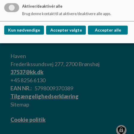
Aktiver/deaktivér alle
Læs evt. mere om
lukkedage i Københavns Kommune
.
Brug denne kontakt til at aktivere/deaktivere alle apps.
Kun nødvendige
Accepter valgte
Accepter alle
Haven
Frederikssundsvej 277, 2700 Brønshøj
37537@kk.dk
+45 8256 6130
EAN NR.
5798009370389
Tilgængelighedserklæring
Sitemap
Cookie politik