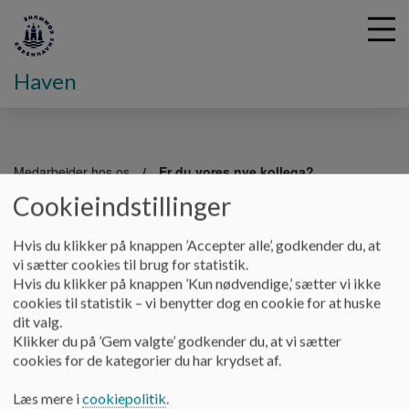
Haven
G
å
Medarbejder hos os
Er du vores nye kollega?
t
Cookieindstillinger
i
Er du vores nye kollega?
l
h
Hvis du klikker på knappen ’Accepter alle’, godkender du, at
o
vi sætter cookies til brug for statistik.
v
Haven er en idrætscertificeret daginstitution med 650 meter
Hvis du klikker på knappen ’Kun nødvendige,’ sætter vi ikke
e
stor have, idrætssal, masser af indendørsplads og glade
cookies til statistik – vi benytter dog en cookie for at huske
d
kollegaer. Vil du være med? Så er det dig, vi har brug for! Vi
dit valg.
i
søger løbende uddannede pædagoger, som har lyst til at være
Klikker du på ’Gem valgte’ godkender du, at vi sætter
n
en del af huset.
cookies for de kategorier du har krydset af.
d
Når vi har ledige stillinger, kan du altid finde dem her.
h
Læs mere i
cookiepolitik
.