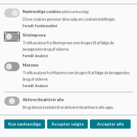
o
Pædagog
l
Nødvendige cookies
(altid nødvendig)
d
Hvis ikke vi har en ledig stilling slået op, men du er uddannet
Disse cookies gemmer dine valg om cookieindstillinger.
e
pædagog og har lyst til at arbejde i Haven, så kontakt os
Formål
:
Funktionalitet
t
gerne alligevel – det kan jo være, at vi ikke vidste, at du var
SiteImprove
lige den, vi gik og manglede.
Trafikanalyse fra Siteimprove som bruges til at følge de
besøgendes brug af siderne
Tilkaldevikar
Formål
:
Analyse
Har du lyst til at arbejde som vikar i Haven? Kontakt
Matomo
pædagogisk leder Sascha Stær på telefon: 30 31 96 18 eller
Trafikanalyse fra Matomo som bruges til at følge de besøgendes
mail:
qh4u@kk.dk
og hør om vi søger vikarer.
brug af siderne.
Formål
:
Analyse
Aktiver/deaktivér alle
Haven
Brug denne kontakt til at aktivere/deaktivere alle apps.
Frederikssundsvej 277, 2700 Brønshøj
37537@kk.dk
Kun nødvendige
Accepter valgte
Accepter alle
+45 8256 6130